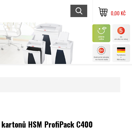
0,00 KČ
 kartonů HSM ProfiPack C400