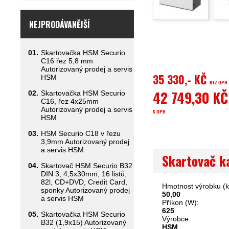
NEJPRODÁVANĚJŠÍ
01.
Skartovačka HSM Securio
C16 řez 5,8 mm
Autorizovaný prodej a servis
35 330,- KČ
HSM
BEZ DPH
42 749,30 KČ
02.
Skartovačka HSM Securio
C16, řez 4x25mm
Autorizovaný prodej a servis
S DPH
HSM
03.
HSM Securio C18 v řezu
3,9mm Autorizovaný prodej
a servis HSM
Skartovač k
04.
Skartovač HSM Securio B32
DIN 3, 4,5x30mm, 16 listů,
82l, CD+DVD, Credit Card,
Hmotnost výrobku (k
sponky Autorizovaný prodej
50,00
a servis HSM
Příkon (W):
625
05.
Skartovačka HSM Securio
Výrobce:
B32 (1,9x15) Autorizovaný
HSM