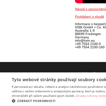
Návod s upozorněn
Prohlášení o shodě
Informace o bezpeč
HSM GmbH + Co. K
Austraße 1-9
88699 Frickingen
Germany
info@hsm.eu
+49 7554 2100-0
+49 7554 2100-160
INFO
DODÁNÍ ZBOŽÍ
Tyto webové stránky používají soubory cook
Proč my
Reklamační řád
O nás
Doprava
K personalizaci obsahu, reklam a analýze návštěvnosti používáme s
sdílíme s našimi reklamními a analytickými partnery, kteří je mohou 
shromáždili při vašem používání jejich služeb.
Zásady ochrany osobn
ZOBRAZIT PODROBNOSTI