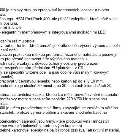
0 je stolový stroj na zpracování kartonových lepenek a tvorbu
álu.
ého typu HSM ProfiPack 400, ale přináší vylepšení, která ještě více
emní obsluhu.
ustní kovová.
no elegantním membránovým s integrovanými indikačními LED
vozním režimu stroje.
zv. turbo - funkcí, která umožňuje krátkodobé zvýšení výkonu a slouží
lcení nožů.
vybaven praktickou měrkou pro formát řezaného materiálu a posuvným
em pro přesné nastavení šíře výplňového materiálu.
ích nožů je zakryt z důvodu ochrany obsluhy před úrazem.
šem bezpečnostním předpisům EU platným i v ČR.
y ze speciální tvrzené oceli a jsou odolné vůči malým kovovým
sponky).
zpracovat vícevrstvou lepenku nebo karton až do síly 10 mm.
hodu stroje je ideálně 30 minut a po 30 minutách klidu dalších 30
těna nastavitelná klapka, kterou lze měnit úroveň zvlnění materiálu.
ednofázový motor s napájecím napětím 220 V/50 Hz s tepelnou
řátí.
0 je určen pro všechny malé firmy zabývající se zasíláním většího
 zásilek, protože vyřeší problém získávání vhodného balícího
tenciálních zájemců jsou firmy, které produkují větší množství
jemci výrobků balených v kartonových krabicích).
ebné kartonové lepenky na balící rohož získávají atraktivní materiál,