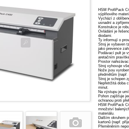
HSM ProfiPack C40
výplňového materi
Vychází z oblíben
usnadní a zpříj
Konstrukce je rob
Ovládání je řeše
diodami.
Ty informují o pro
Stroj je vybaven t
jako prevence zah
Podávací pult je 
aretačním pravítk
Prostor nařezávac
Stroj vyhovuje v
Nože jsou vyroben
předmětům (např. 
Stroj je schopen 
Nepřetržitá doba c
minut.
Na výstupu je umís
Pohon zajišťuje j
ochranou proti přeh
HSM ProfiPack C40
množství balených
materiálu.
Dalším okruhem po
kartonů (např. pří
Přeměněním nepotř