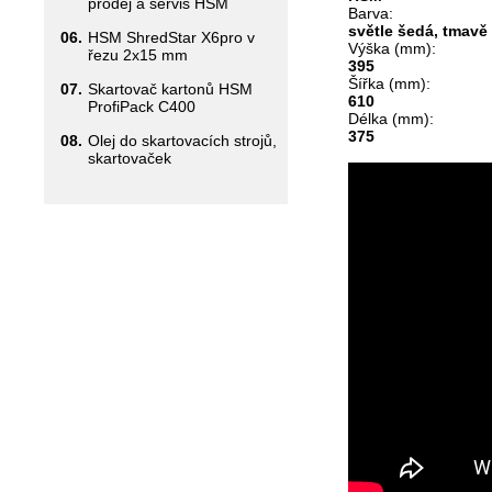
prodej a servis HSM
Barva:
světle šedá, tmavě
06.
HSM ShredStar X6pro v
Výška (mm):
řezu 2x15 mm
395
Šířka (mm):
07.
Skartovač kartonů HSM
610
ProfiPack C400
Délka (mm):
375
08.
Olej do skartovacích strojů,
skartovaček