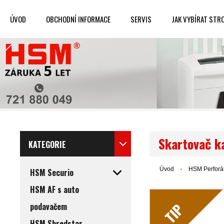
ÚVOD
OBCHODNÍ INFORMACE
SERVIS
JAK VYBÍRAT STR
Skartovač k
KATEGORIE
Úvod
HSM Perforát
HSM Securio
HSM AF s auto
TIP
podavačem
HSM Shredstar