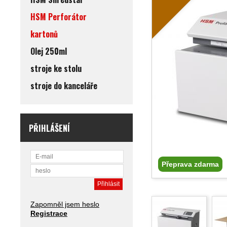
HSM Perforátor
kartonů
Olej 250ml
stroje ke stolu
stroje do kanceláře
PŘIHLÁŠENÍ
Přeprava zdarma
Zapomněl jsem heslo
Registrace