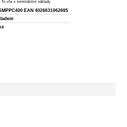
. To vše s minimálními náklady.
SMPPC400 EAN 4026631062695
kladem
ks