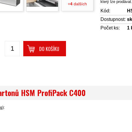
který lze prodávat
+
4
dalších
Kód:
H
Dostupnost:
s
Počet ks:
1
DO KOŠÍKU
artonů HSM ProfiPack C400
g):