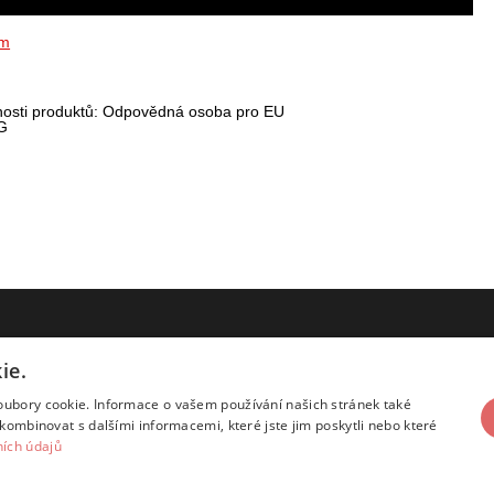
ím
nosti produktů: Odpovědná osoba pro EU
G
KONTAKT
ie.
Kontaktní údaje
oubory cookie. Informace o vašem používání našich stránek také
kombinovat s dalšími informacemi, které jste jim poskytli nebo které
ích údajů