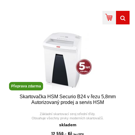
Masivní nože umožňují skartování papírů i s drátky ze
sešívačky a zpracování plastových karet.
Proužkový řez představuje základní stupeň utajení.
Stroj je vybaven systémem úspory elektrické energie ve
stand-by režimu.
Stroj je vyráběn v Německu s garancí náhr. dílů.
Přeprava zdarma
Skartovačka HSM Securio B24 v řezu 5,8mm
Autorizovaný prodej a servis HSM
Základní skartovací stroj střední třídy.
Obsahuje všechny prvky moderních skartovačů.
Multifunkční ovladač s kontrolkami, systém úspory elektrické energie EMCS.
skladem
Masivní nože umožňující skartování papírů i s kancelářskými sponkami,
plastových karet a CD/DVD.
12 550,- Kč
bez DPH