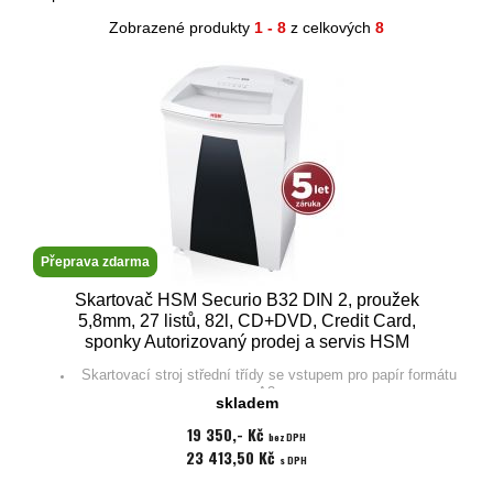
Zobrazené produkty
1 - 8
z celkových
8
Přeprava zdarma
Skartovač HSM Securio B32 DIN 2, proužek
5,8mm, 27 listů, 82l, CD+DVD, Credit Card,
sponky Autorizovaný prodej a servis HSM
Skartovací stroj střední třídy se vstupem pro papír formátu
A3.
skladem
Záruka na stroj 60 měsíců, doživotní záruka na nože.
Obsahuje všechny prvky moderních skartovačů.
19 350,- Kč
Multifunkční ovladač s kontrolkami.
bez DPH
Systém úspory elektrické energie EMCS.
23 413,50 Kč
s DPH
Masivní nože umožňující skartování papírů i plastových
karet a CD/DVD.