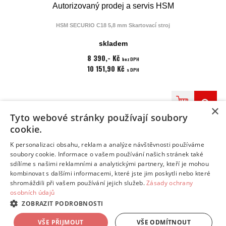
Autorizovaný prodej a servis HSM
HSM SECURIO C18 5,8 mm Skartovací stroj
Skartovací stroj řady HSM Securio v kategorii ke stolu se zvýšeným výkonem.
skladem
Masivní ocelové nože umožňují zpracování papíru i s kancelářskými sponkami a
plastové karty.
8 390,- Kč
bez DPH
Tato verze je v základním proužkovém řezu.
10 151,90 Kč
Doba chodu je omezena tepelnou pojistkou.
Nepřetržitý provoz: 7 min./16 min.
s DPH
pauza
Stroj je vybaven vstupní fotobuňkou, bezpečnostním dotykovým vypínačem u
vstupního otvoru.
Indikací poruchových stavů a systémem úspory elektrické energie EMCS.
Skartovaný odpad padá do čelně výsuvného zásobníku.
×
Záruka na stroj je 60 měsíců, doživotní záruka na nože.
Tyto webové stránky používají soubory
cookie.
K personalizaci obsahu, reklam a analýze návštěvnosti používáme
INFO
soubory cookie. Informace o vašem používání našich stránek také
DODÁNÍ ZBOŽÍ
sdílíme s našimi reklamními a analytickými partnery, kteří je mohou
kombinovat s dalšími informacemi, které jste jim poskytli nebo které
KONTAKT
shromáždili při vašem používání jejich služeb.
Zásady ochrany
osobních údajů
Přepnout zobrazení na plnou verzi
ZOBRAZIT PODROBNOSTI
Copyright 2018 - 2026 © HSM Securio
VŠE PŘIJMOUT
VŠE ODMÍTNOUT
Tvorba eshopů - Atomer.cz