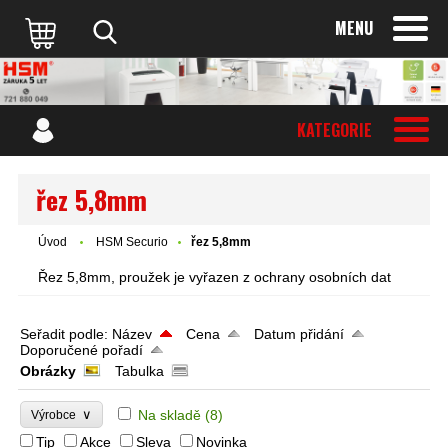
MENU
KATEGORIE
řez 5,8mm
Úvod
HSM Securio
řez 5,8mm
Řez 5,8mm, proužek je vyřazen z ochrany osobních dat
Seřadit podle:
Název
Cena
Datum přidání
Doporučené pořadí
Obrázky
Tabulka
∨
Na skladě
(8)
Výrobce
Tip
Akce
Sleva
Novinka