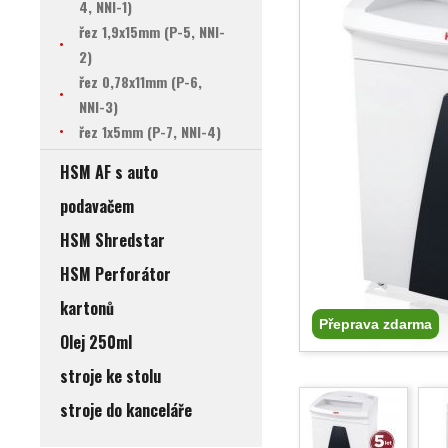
4, NNI-1)
řez 1,9x15mm (P-5, NNI-
2)
řez 0,78x11mm (P-6,
NNI-3)
řez 1x5mm (P-7, NNI-4)
HSM AF s auto
podavačem
HSM Shredstar
HSM Perforátor
kartonů
Přeprava zdarma
Olej 250ml
stroje ke stolu
stroje do kanceláře