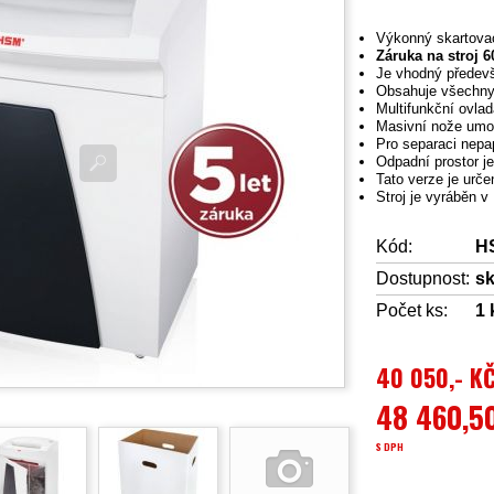
Výkonný skartovac
Záruka na stroj 
Je vhodný předevš
Obsahuje všechny
Multifunkční ovla
Masivní nože umožň
Pro separaci nepa
Odpadní prostor j
Tato verze je urče
Stroj je vyráběn 
Kód:
H
Dostupnost:
s
Počet ks:
1
40 050,- K
48 460,5
S DPH