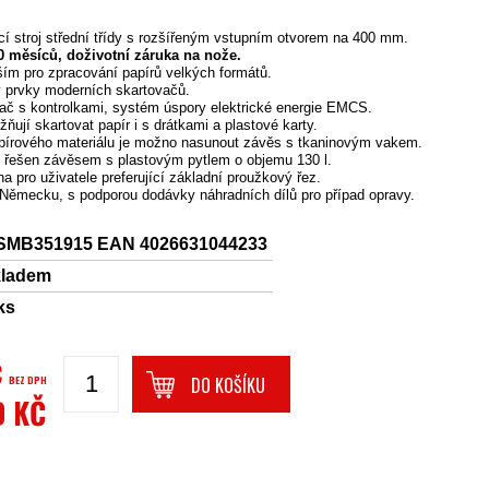
í stroj střední třídy s rozšířeným vstupním otvorem na 400 mm.
60 měsíců, doživotní záruka na nože.
ím pro zpracování papírů velkých formátů.
 prvky moderních skartovačů.
dač s kontrolkami, systém úspory elektrické energie EMCS.
ují skartovat papír i s drátkami a plastové karty.
pírového materiálu je možno nasunout závěs s tkaninovým vakem.
e řešen závěsem s plastovým pytlem o objemu 130 l.
na pro uživatele preferující základní proužkový řez.
v Německu, s podporou dodávky náhradních dílů pro případ opravy.
SMB351915 EAN 4026631044233
kladem
ks
Č
BEZ DPH
DO KOŠÍKU
0 KČ