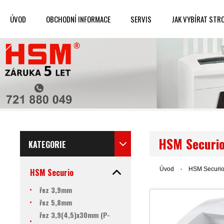
ÚVOD
OBCHODNÍ INFORMACE
SERVIS
JAK VYBÍRAT STR
HSM Securi
KATEGORIE
Úvod
HSM Securi
HSM Securio
řez 3,9mm
řez 5,8mm
řez 3,9(4,5)x30mm (P-