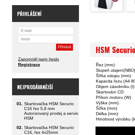
PŘIHLÁŠENÍ
HSM Securi
Zapomněl jsem heslo
Registrace
Řez (mm):
Stupeň utajení(NBÚ)
Šířka vstupu (mm):
Kapacita řezu (A
NEJPRODÁVANĚJŠÍ
Objem zásobníku (l)
Skartování CD:
Příkon motoru (W):
Výška (mm):
01.
Skartovačka HSM Securio
Šířka (mm):
C16 řez 5,8 mm
Autorizovaný prodej a servis
Délka (mm):
HSM
Hmotnost výrobku (k
02.
Skartovačka HSM Securio
C16, řez 4x25mm