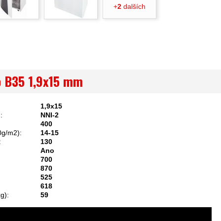
+
2
dalších
o B35 1,9x15 mm
1,9x15
:
NNI-2
400
4 80g/m2):
14-15
:
130
Ano
700
870
525
618
g):
59