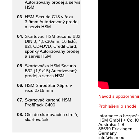
Autorizovaný prodej a servis
HSM
03.
HSM Securio C18 v řezu
3,9mm Autorizovaný prodej
a servis HSM
04.
Skartovač HSM Securio B32
DIN 3, 4,5x30mm, 16 listů,
82l, CD+DVD, Credit Card,
sponky Autorizovaný prodej
a servis HSM
05.
Skartovačka HSM Securio
B32 (1,9x15) Autorizovaný
prodej a servis HSM
06.
HSM ShredStar X6pro v
řezu 2x15 mm
Návod s upozorněn
07.
Skartovač kartonů HSM
ProfiPack C400
Prohlášení o shodě
08.
Olej do skartovacích strojů,
Informace o bezpeč
skartovaček
HSM GmbH + Co. K
Austraße 1-9
88699 Frickingen
Germany
info@hsm.eu