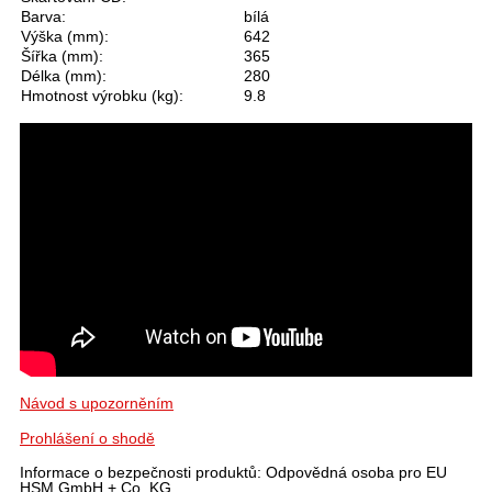
Barva:
bílá
Výška (mm):
642
Šířka (mm):
365
Délka (mm):
280
Hmotnost výrobku (kg):
9.8
Návod s upozorněním
Prohlášení o shodě
Informace o bezpečnosti produktů: Odpovědná osoba pro EU
HSM GmbH + Co. KG