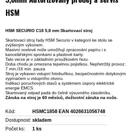
HSM
HSM SECURIO C18 5,8 mm Skartovací stroj
Skartovací stroj řady HSM Securio v kategorii ke stolu se
zvýšeným výkonem.
Masivní ocelové nože umožňují zpracování papíru i s
kancelářskými sponkami a plastové karty.
Tato verze je v základním proužkovém řezu.
Doba chodu je omezena tepelnou pojistkou.
Nepřetržitý provoz:
7 min./16 min. pauza
Stroj je vybaven vstupní fotobuňkou, bezpečnostním dotykovým
vypínačem u vstupního otvoru.
Indikací poruchových stavů a systémem úspory elektrické
energie EMCS.
Skartovaný odpad padá do čelně výsuvného zásobníku.
Záruka na stroj je 60 měsíců, doživotní záruka na nože.
Kód:
HSMC1858 EAN 4026631056748
Dostupnost:
skladem
Počet ks:
1
ks