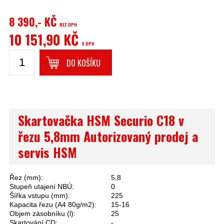
8 390,- KČ
BEZ DPH
10 151,90 KČ
S DPH
DO KOŠÍKU
Skartovačka HSM Securio C18 v
řezu 5,8mm Autorizovaný prodej a
servis HSM
Řez (mm):
5,8
Stupeň utajení NBÚ:
0
Šířka vstupu (mm):
225
Kapacita řezu (A4 80g/m2):
15-16
Objem zásobníku (l):
25
Skartování CD:
-